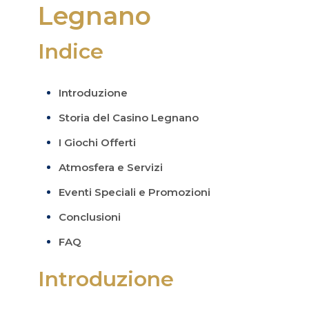
Legnano
Indice
Introduzione
Storia del Casino Legnano
I Giochi Offerti
Atmosfera e Servizi
Eventi Speciali e Promozioni
Conclusioni
FAQ
Introduzione