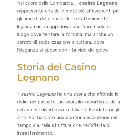
Nel cuore della Lombardia, il
casino Legnano
rappresenta una delle mete più affascinanti per
gli amanti del gioco e dell’intrattenimento.
legiano casino app download
Non è solo un
luogo dove tentare la fortuna, ma anche un
centro di socializzazione e cultura, dove
l’eleganza si sposa con il brivido del gioco.
Storia del Casino
Legnano
Il
casino Legnano
ha una storia che affonda le
radici nel passato, un capitolo importante della
cultura del divertimento italiano. Fondato negli
anni ’90, ha visto una continua evoluzione nel
tempo sia nelle strutture che nell’offerta di
intrattenimento.