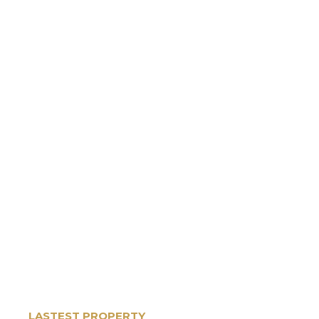
LASTEST PROPERTY