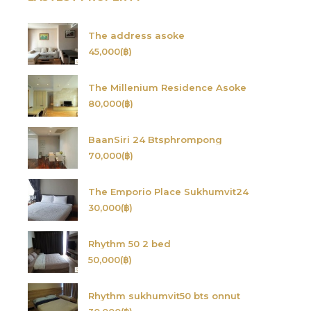
The address asoke
45,000(฿)
The Millenium Residence Asoke
80,000(฿)
BaanSiri 24 Btsphrompong
70,000(฿)
The Emporio Place Sukhumvit24
30,000(฿)
Rhythm 50 2 bed
50,000(฿)
Rhythm sukhumvit50 bts onnut