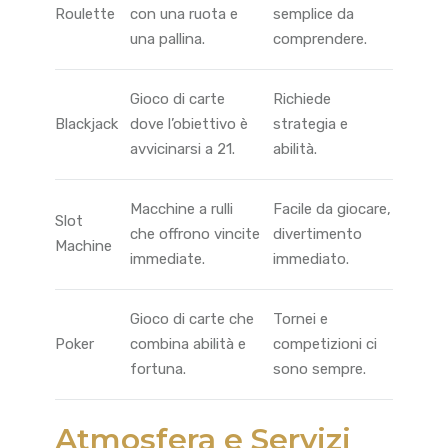
Roulette
con una ruota e
semplice da
una pallina.
comprendere.
Gioco di carte
Richiede
Blackjack
dove l’obiettivo è
strategia e
avvicinarsi a 21.
abilità.
Macchine a rulli
Facile da giocare,
Slot
che offrono vincite
divertimento
Machine
immediate.
immediato.
Gioco di carte che
Tornei e
Poker
combina abilità e
competizioni ci
fortuna.
sono sempre.
Atmosfera e Servizi