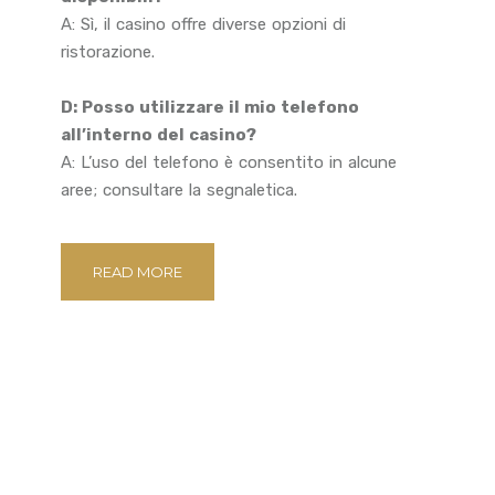
A: Sì, il casino offre diverse opzioni di
ristorazione.
D: Posso utilizzare il mio telefono
all’interno del casino?
A: L’uso del telefono è consentito in alcune
aree; consultare la segnaletica.
READ MORE