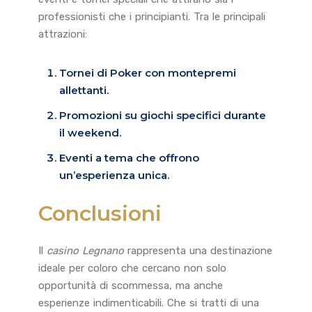
professionisti che i principianti. Tra le principali
attrazioni:
Tornei di Poker con montepremi
allettanti.
Promozioni su giochi specifici durante
il weekend.
Eventi a tema che offrono
un’esperienza unica.
Conclusioni
Il
casino Legnano
rappresenta una destinazione
ideale per coloro che cercano non solo
opportunità di scommessa, ma anche
esperienze indimenticabili. Che si tratti di una